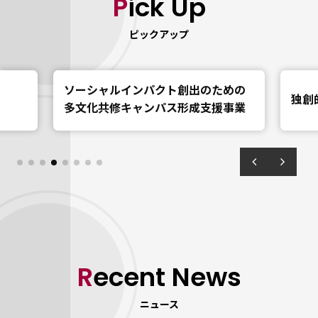
Pick Up
ピックアップ
ための
A
独創的な自主活動を紹介
援事業
ア
Recent News
ニュース