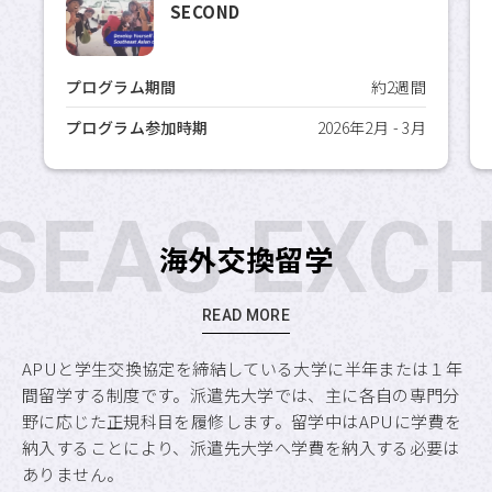
SECOND
プログラム期間
約2週間
プログラム参加時期
2026年2月 - 3月
SEAS EXC
海外交換留学
READ MORE
APUと学生交換協定を締結している大学に半年または１年
間留学する制度です。派遣先大学では、主に各自の専門分
野に応じた正規科目を履修します。留学中はAPUに学費を
納入することにより、派遣先大学へ学費を納入する必要は
ありません。