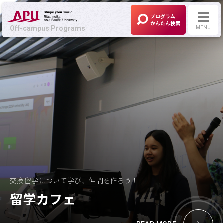
プログラム
かんたん検索
Off-campus Programs
MENU
Off-campus Programs
LANGUAGE:
English
募集中プログラム
APUの考える
Off-campus Programsとは
交換留学について学び、仲間を作ろう！
プログラム一覧
留学カフェ
プログラム・
大学検索