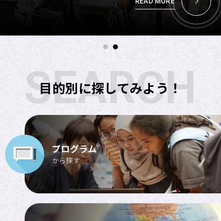
READ MORE
海外交換留学
危機管理
留学のための奨学金制度
SEARCH
目的別に探してみよう！
APUへの留学
サイトマップ
サイトポリシー
プログラム
から探す
プライバシーポリシー
APU公式Webサイト