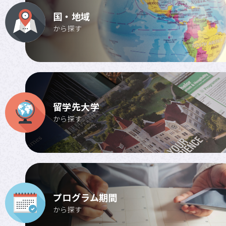
APU SALC
国・地域
から探す
APU サービスラーニング・
プログラム
APU 学生留学アドバイザー
留学先大学
から探す
プログラム期間
から探す