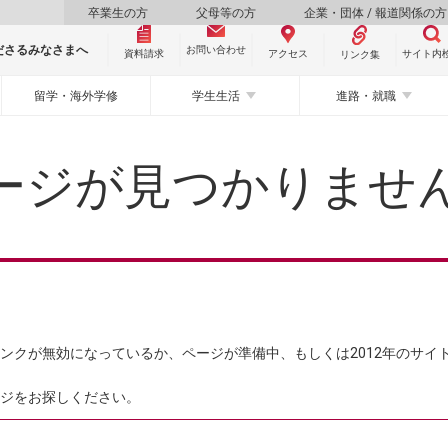
卒業生の方
父母等の方
企業・団体 / 報道関係の方
ださるみなさまへ
お問い合わせ
資料請求
サイト内
アクセス
リンク集
留学・海外学修
学生生活
進路・就職
ージが見つかりませ
ンクが無効になっているか、ページが準備中、もしくは2012年のサイ
ジをお探しください。