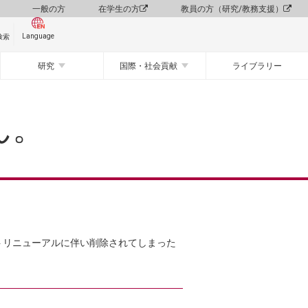
一般の方
在学生の方
教員の方（研究/教務支援）
Language
検索
研究
国際・社会貢献
ライブラリー
ん。
トリニューアルに伴い削除されてしまった