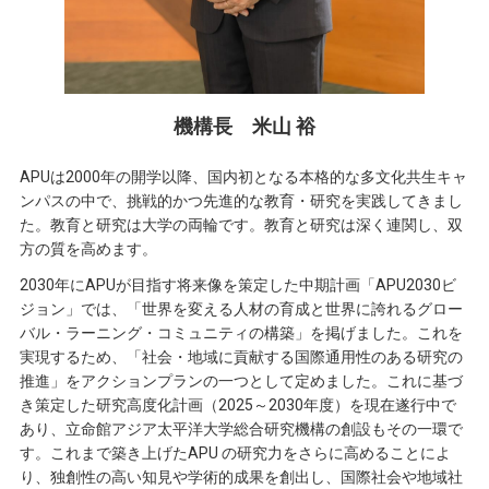
機構長
米山 裕
APUは2000年の開学以降、国内初となる本格的な多文化共生キャ
ンパスの中で、挑戦的かつ先進的な教育・研究を実践してきまし
た。教育と研究は大学の両輪です。教育と研究は深く連関し、双
方の質を高めます。
2030年にAPUが目指す将来像を策定した中期計画「APU2030ビ
ジョン」では、「世界を変える人材の育成と世界に誇れるグロー
バル・ラーニング・コミュニティの構築」を掲げました。これを
実現するため、「社会・地域に貢献する国際通用性のある研究の
推進」をアクションプランの一つとして定めました。これに基づ
き策定した研究高度化計画（2025～2030年度）を現在遂行中で
あり、立命館アジア太平洋大学総合研究機構の創設もその一環で
す。これまで築き上げたAPU の研究力をさらに高めることによ
り、独創性の高い知見や学術的成果を創出し、国際社会や地域社