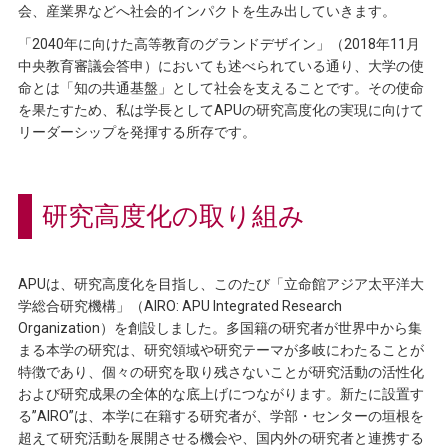
会、産業界などへ社会的インパクトを生み出していきます。
「2040年に向けた高等教育のグランドデザイン」（2018年11月
中央教育審議会答申）においても述べられている通り、大学の使
命とは「知の共通基盤」として社会を支えることです。その使命
を果たすため、私は学長としてAPUの研究高度化の実現に向けて
リーダーシップを発揮する所存です。
研究高度化の取り組み
APUは、研究高度化を目指し、このたび「立命館アジア太平洋大
学総合研究機構」（AIRO: APU Integrated Research
Organization）を創設しました。多国籍の研究者が世界中から集
まる本学の研究は、研究領域や研究テーマが多岐にわたることが
特徴であり、個々の研究を取り残さないことが研究活動の活性化
および研究成果の全体的な底上げにつながります。新たに設置す
る”AIRO”は、本学に在籍する研究者が、学部・センターの垣根を
超えて研究活動を展開させる機会や、国内外の研究者と連携する