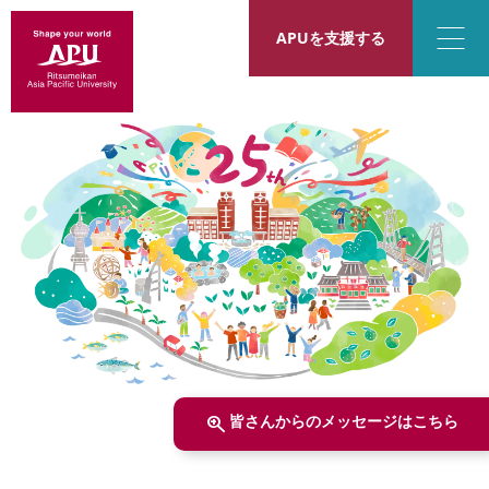
APUを
支援する
zoom_in
皆さんからのメッセージはこちら