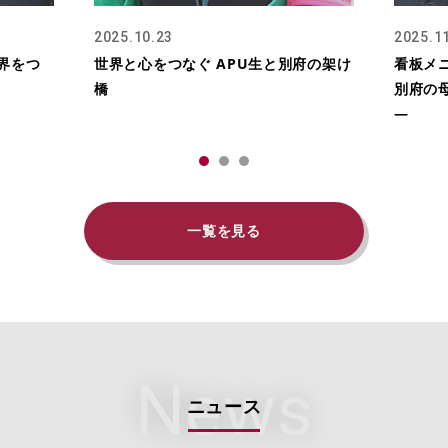
2025.10.23
2025.1
界をつ
世界と心をつなぐ APU生と別府の架け
看板メ
橋
別府の
―
一覧を見る
News
ニュース