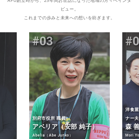
APU創立時から、25年間お世話になった地域の方々へインタ
ビュー。
これまでの歩みと未来への想いを紡ぎます。
03
洋食屋
別府市役所 職員
ナー
アベリア（安部 純子）
森 