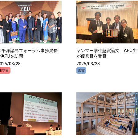
太平洋諸島フォーラム事務局長
ヤンマー学生懸賞論文 APU生
がAPUを訪問
が優秀賞を受賞
025/03/28
2025/03/28
来学者
受賞