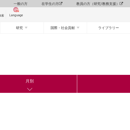
一般の方
在学生の方
教員の方（研究/教務支援）
Language
検索
研究
国際・社会貢献
ライブラリー
月別