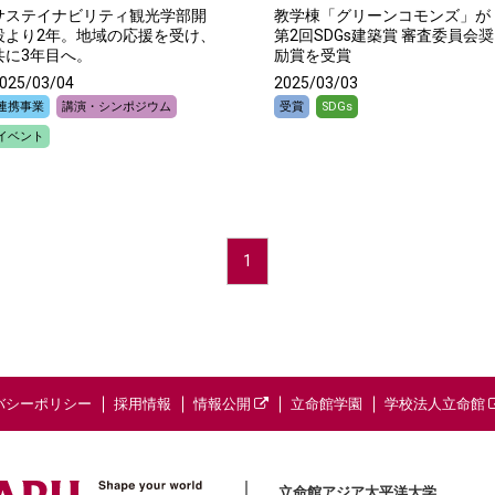
サステイナビリティ観光学部開
教学棟「グリーンコモンズ」が
設より2年。地域の応援を受け、
第2回SDGs建築賞 審査委員会奨
共に3年目へ。
励賞を受賞
025/03/04
2025/03/03
連携事業
講演・シンポジウム
受賞
SDGs
イベント
1
バシーポリシー
採用情報
情報公開
立命館学園
学校法人立命館
立命館アジア太平洋大学