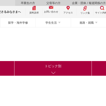
卒業生の方
父母等の方
企業・団体 / 報道関係の方
ださるみなさまへ
お問い合わせ
資料請求
サイト内
アクセス
リンク集
留学・海外学修
学生生活
進路・就職
トピック別