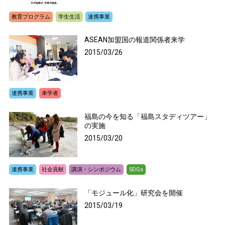
教育プログラム
学生生活
連携事業
ASEAN加盟国の報道関係者来学
2015/03/26
連携事業
来学者
福島の今を知る「福島スタディツアー」
の実施
2015/03/20
連携事業
社会貢献
講演・シンポジウム
SDGs
「モジュール化」研究会を開催
2015/03/19