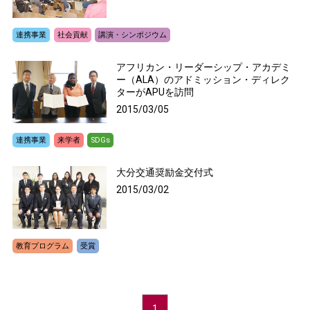
連携事業
社会貢献
講演・シンポジウム
アフリカン・リーダーシップ・アカデミ
ー（ALA）のアドミッション・ディレク
ターがAPUを訪問
2015/03/05
連携事業
来学者
SDGs
大分交通奨励金交付式
2015/03/02
教育プログラム
受賞
1