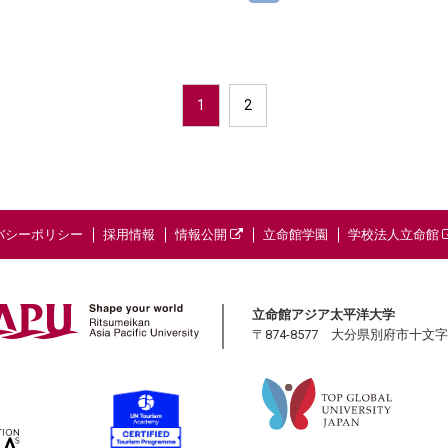
1
2
バシーポリシー
採用情報
情報公開
立命館学園
学校法人立命館
立命館アジア太平洋大学
〒874-8577 大分県別府市十文字