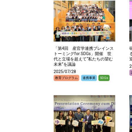
「第4回 産官学連携ブレインス
トーミングfor SDGs」開催 世
代と立場を超えて“私たちの望む
未来”を議論
2
2025/07/28
教育プログラム
連携事業
SDGs