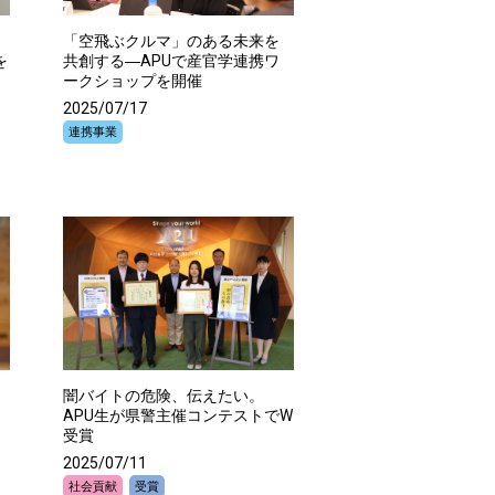
「空飛ぶクルマ」のある未来を
を
共創する―APUで産官学連携ワ
ークショップを開催
2025/07/17
連携事業
闇バイトの危険、伝えたい。
APU生が県警主催コンテストでW
受賞
2025/07/11
社会貢献
受賞