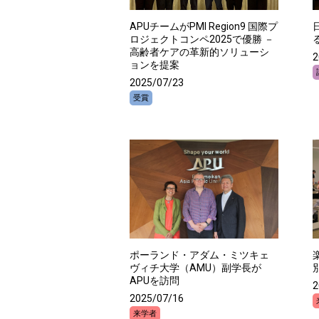
APUチームがPMI Region9 国際プ
ロジェクトコンペ2025で優勝 －
高齢者ケアの革新的ソリューシ
2
ョンを提案
2025/07/23
受賞
ポーランド・アダム・ミツキェ
ヴィチ大学（AMU）副学長が
APUを訪問
2
2025/07/16
来学者