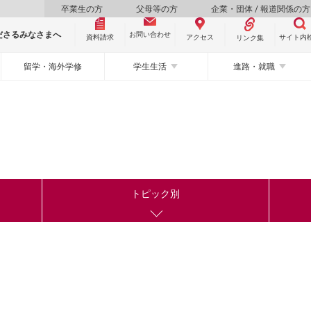
卒業生の方
父母等の方
企業・団体 / 報道関係の方
ださるみなさまへ
お問い合わせ
資料請求
サイト内
アクセス
リンク集
留学・海外学修
学生生活
進路・就職
トピック別