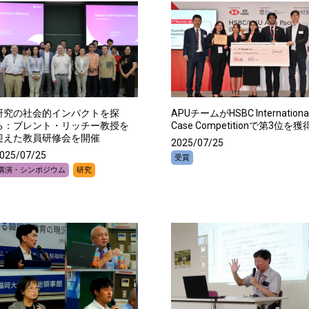
研究の社会的インパクトを探
APUチームがHSBC Internationa
る：ブレント・リッチー教授を
Case Competitionで第3位を獲
迎えた教員研修会を開催
2025/07/25
025/07/25
受賞
講演・シンポジウム
研究