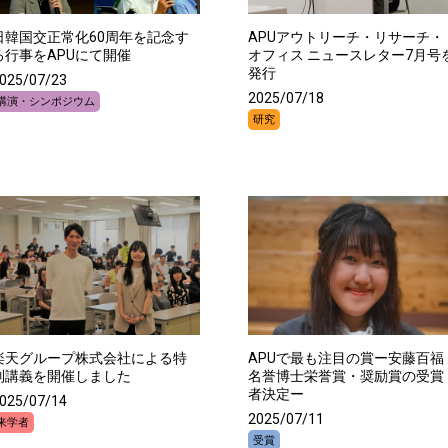
日韓国交正常化60周年を記念す
APUアウトリーチ・リサーチ・
る行事をAPUにて開催
オフィス ニュースレター7月号
発行
025/07/23
2025/07/18
講演・シンポジウム
研究
楽天グループ株式会社による特
APUで最も注目の賞ー安藤百福
別講義を開催しました
名誉博士栄誉賞・奨励賞の受賞
者決定ー
025/07/14
2025/07/11
来学者
受賞