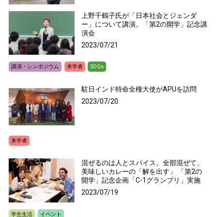
上野千鶴子氏が「日本社会とジェンダ
ー」について講演。「第2の開学」記念講
演会
2023/07/21
講演・シンポジウム
来学者
SDGs
駐日インド特命全権大使がAPUを訪問
2023/07/20
来学者
混ぜるのは人とスパイス。全部混ぜて、
美味しいカレーの「解を出す」 「第2の
開学」記念企画「C-1グランプリ」実施
2023/07/19
学生生活
イベント