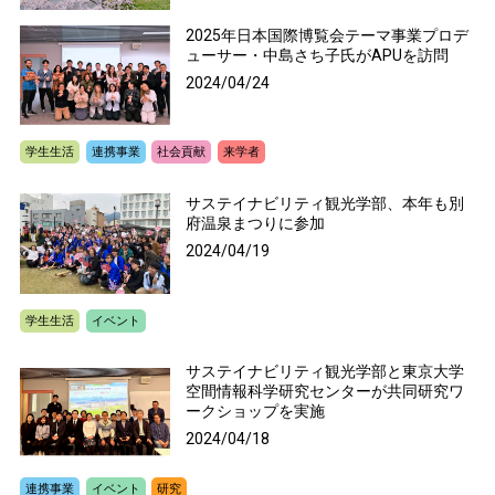
2025年日本国際博覧会テーマ事業プロデ
ューサー・中島さち子氏がAPUを訪問
2024/04/24
学生生活
連携事業
社会貢献
来学者
サステイナビリティ観光学部、本年も別
府温泉まつりに参加
2024/04/19
学生生活
イベント
サステイナビリティ観光学部と東京大学
空間情報科学研究センターが共同研究ワ
ークショップを実施
2024/04/18
連携事業
イベント
研究