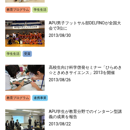
教育プログラム
学生生活
APU男子フットサル部DELFINOが全国大
会で3位に
2013/08/30
学生生活
受賞
高校生向け科学啓発セミナー「ひらめき
☆ときめきサイエンス」2013を開催
2013/08/26
教育プログラム
連携事業
APU学生が教育分野でのインターン型講
義の成果を報告
2013/08/22