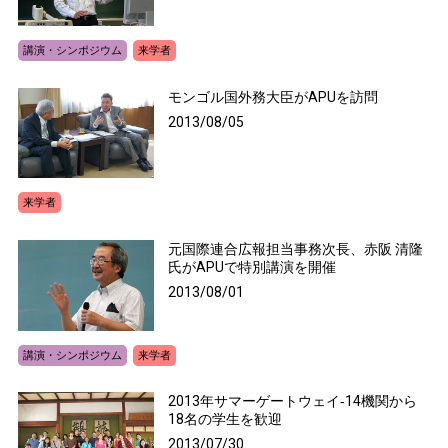
講演・シンポジウム
来学者
モンゴル国外務大臣がAPUを訪問
2013/08/05
来学者
元国際連合広報担当事務次長、赤阪 清隆
氏がAPUで特別講演を開催
2013/08/01
講演・シンポジウム
来学者
2013年サマーゲートウェイ‐14機関から
18名の学生を歓迎
2013/07/30