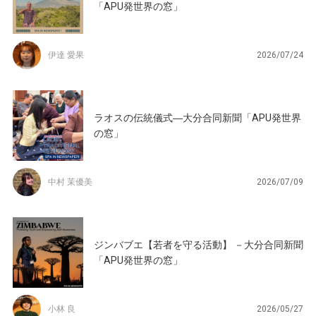
「APU発世界の窓」
伊達 愛果
2026/07/24
ラオスの伝統儀式―大分合同新聞「APU発世界
の窓」
中村 茉優美
2026/07/09
ジンバブエ【若者を守る活動】 －大分合同新聞
「APU発世界の窓」
小林 良
2026/05/27