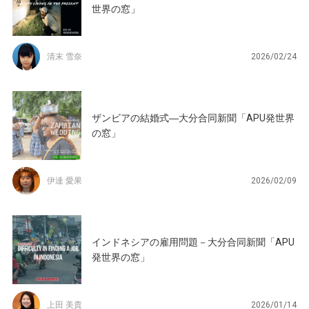
世界の窓」
清末 雪奈
2026/02/24
ザンビアの結婚式―大分合同新聞「APU発世界
の窓」
伊達 愛果
2026/02/09
インドネシアの雇用問題－大分合同新聞「APU
発世界の窓」
上田 美貴
2026/01/14