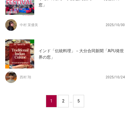
窓」
中村 茉優美
2025/10/30
インド「伝統料理」－大分合同新聞「APU発世
界の窓」
西村 翔
2025/10/24
1
2
…
5