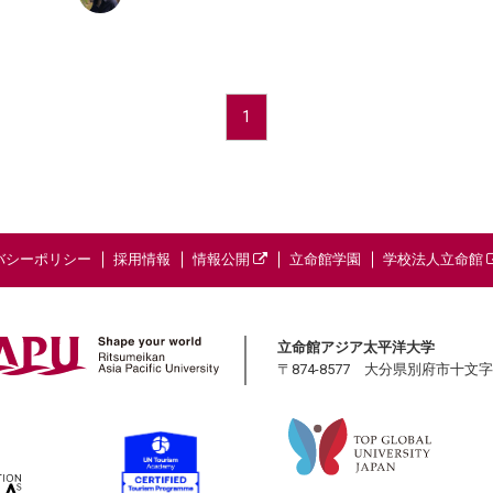
1
バシーポリシー
採用情報
情報公開
立命館学園
学校法人立命館
立命館アジア太平洋大学
〒874-8577 大分県別府市十文字