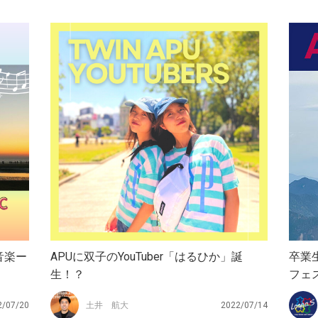
音楽ー
APUに双子のYouTuber「はるひか」誕
卒業生
生！？
フェ
会の
2/07/20
土井 航大
2022/07/14