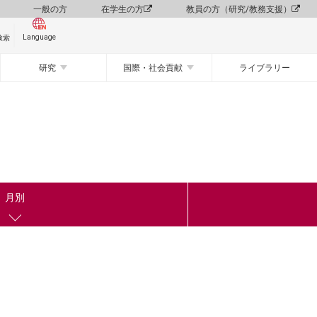
一般の方
在学生の方
教員の方（研究/教務支援）
Language
検索
研究
国際・社会貢献
ライブラリー
月別