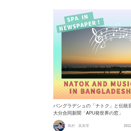
バングラデシュの「ナトク」と伝統
大分合同新聞「APU発世界の窓」
島村 真菜理
202