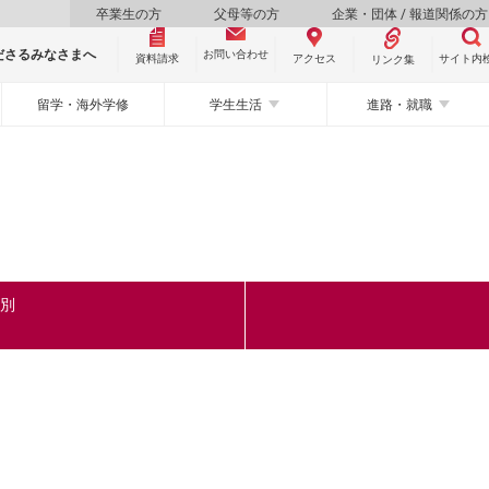
卒業生の方
父母等の方
企業・団体 / 報道関係の方
ださるみなさまへ
お問い合わせ
資料請求
サイト内
アクセス
リンク集
留学・海外学修
学生生活
進路・就職
ク別