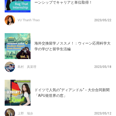
ーンシップでキャリアと単位取得！
VU Thanh Thao
2023/05/22
海外交換留学ノススメ！：ウィーン応用科学大
学の学びと留学生活編
島村 真菜理
2023/05/18
ドイツで人気の“ディアンドル“－大分合同新聞
「APU発世界の窓」
上野 瑞歩
2023/05/12