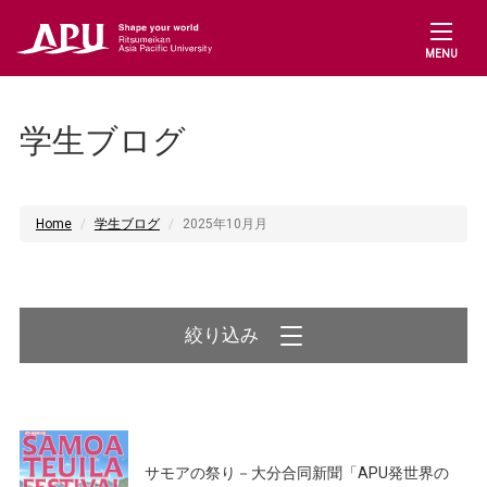
MENU
学生ブログ
Home
学生ブログ
2025年10月月
絞り込み
サモアの祭り－大分合同新聞「APU発世界の