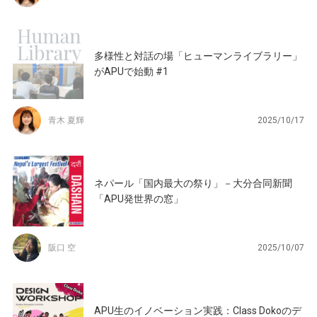
多様性と対話の場「ヒューマンライブラリー」
がAPUで始動 #1
青木 夏輝
2025/10/17
ネパール「国内最大の祭り」－大分合同新聞
「APU発世界の窓」
阪口 空
2025/10/07
APU生のイノベーション実践：Class Dokoのデ