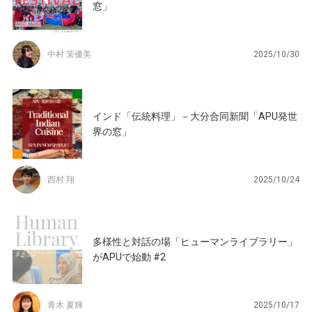
窓」
中村 茉優美
2025/10/30
インド「伝統料理」－大分合同新聞「APU発世
界の窓」
西村 翔
2025/10/24
多様性と対話の場「ヒューマンライブラリー」
がAPUで始動 #2
青木 夏輝
2025/10/17