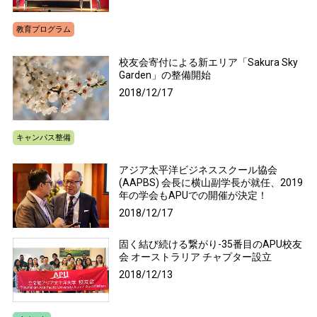
教育プログラム
校友会寄付による新エリア「Sakura Sky
Garden」の整備開始
2018/12/17
キャンパス整備
アジア太平洋ビジネススクール協会
(AAPBS) 会長に横山副学長が就任、2019
年の学会もAPUでの開催が決定！
2018/12/17
固く結び続ける繋がり-35番目のAPU校友
会 オーストラリア チャプター設立
2018/12/13