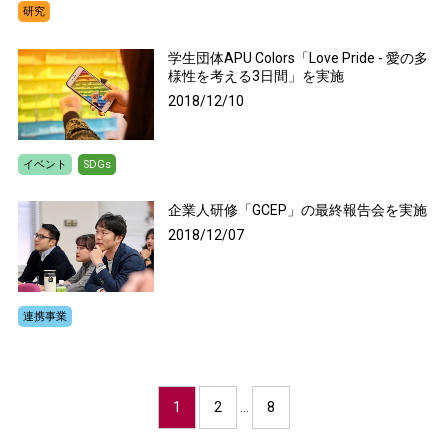
研究
学生団体APU Colors「Love Pride - 愛の多
様性を考える3日間」を実施
2018/12/10
イベント
SDGs
企業人研修「GCEP」の最終報告会を実施
2018/12/07
連携事業
1
2
…
8