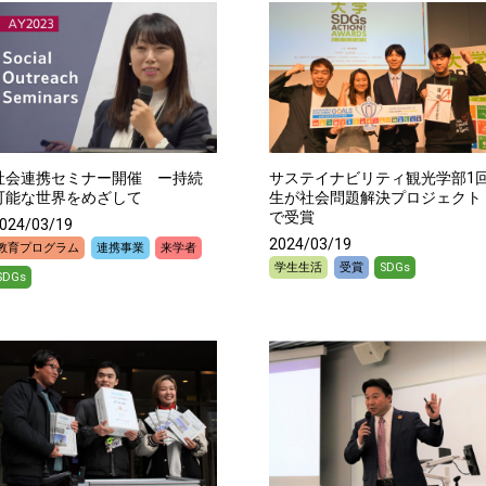
社会連携セミナー開催 ー持続
サステイナビリティ観光学部1
可能な世界をめざして
生が社会問題解決プロジェクト
で受賞
024/03/19
2024/03/19
教育プログラム
連携事業
来学者
学生生活
受賞
SDGs
SDGs