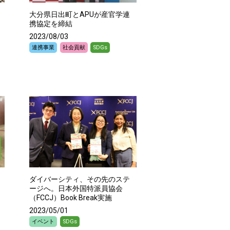
大分県日出町とAPUが産官学連
携協定を締結
2023/08/03
連携事業
社会貢献
SDGs
ダイバーシティ、その先のステ
ージへ。日本外国特派員協会
（FCCJ）Book Break実施
2023/05/01
イベント
SDGs