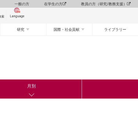
一般の方
在学生の方
教員の方（研究/教務支援）
Language
検索
研究
国際・社会貢献
ライブラリー
月別