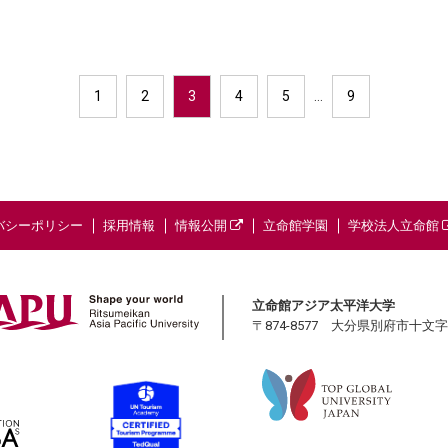
1
2
3
4
5
…
9
バシーポリシー
採用情報
情報公開
立命館学園
学校法人立命館
立命館アジア太平洋大学
〒874-8577 大分県別府市十文字