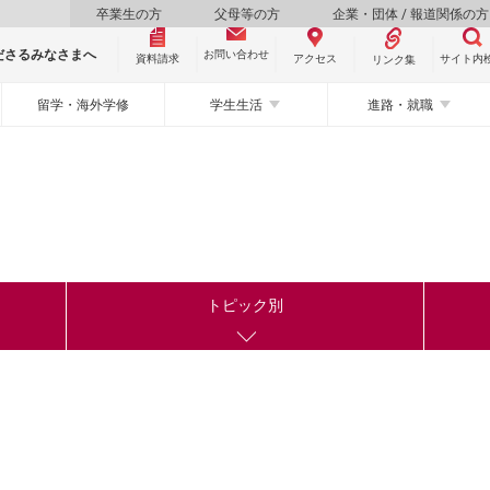
卒業生の方
父母等の方
企業・団体 / 報道関係の方
ださるみなさまへ
お問い合わせ
資料請求
サイト内
アクセス
リンク集
留学・海外学修
学生生活
進路・就職
トピック別