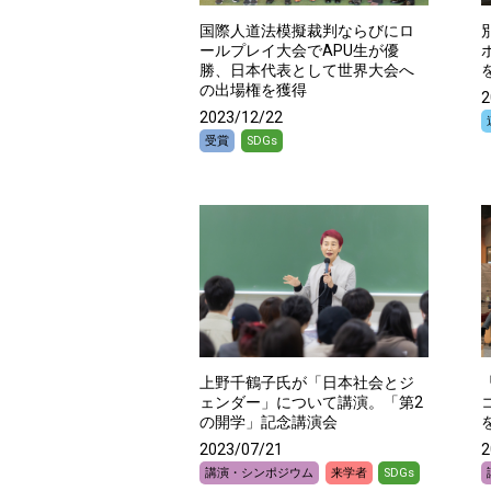
国際人道法模擬裁判ならびにロ
ールプレイ大会でAPU生が優
勝、日本代表として世界大会へ
の出場権を獲得
2
2023/12/22
受賞
SDGs
上野千鶴子氏が「日本社会とジ
ェンダー」について講演。「第2
の開学」記念講演会
2023/07/21
2
講演・シンポジウム
来学者
SDGs