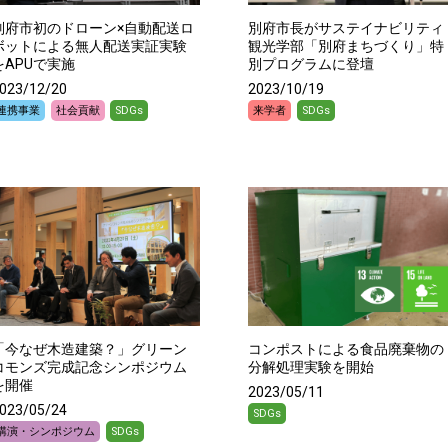
別府市初のドローン×自動配送ロ
別府市長がサステイナビリティ
ボットによる無人配送実証実験
観光学部「別府まちづくり」特
をAPUで実施
別プログラムに登壇
023/12/20
2023/10/19
連携事業
社会貢献
SDGs
来学者
SDGs
「今なぜ木造建築？」グリーン
コンポストによる食品廃棄物の
コモンズ完成記念シンポジウム
分解処理実験を開始
を開催
2023/05/11
023/05/24
SDGs
講演・シンポジウム
SDGs