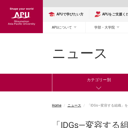
APUで学びたい方
APUをご支援く
APUについて
学部・大学院
ニュース
カテゴリー別
Home
ニュース
「IDGs—変容する組織
「IDGs—変容す