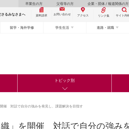
卒業生の方
父母等の方
企業・団体 / 報道関係の方
ださるみなさまへ
お問い合わせ
資料請求
サイト内
アクセス
リンク集
留学・海外学修
学生生活
進路・就職
トピック別
」を開催 対話で自分の強みを発見し、課題解決を目指す
る組織」を開催 対話で自分の強み