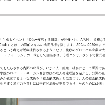
から成るイベント「IDGs—変容する組織」が開催され、APU生、多様
opment Goals）とは、内面的スキルの成長目標を指します。SDGsの20
るという考えが近年注目されるようになり、複数のグローバル企業や大学
ーカー・フォーラム」の一環として開催され、心理コンサルタントで株式会
ってもたらされる内面の成長が、いかに人、組織、社会にとって重要であ
学院のロバート・キーガン名誉教授の成人発達理論を紹介し、知識の量
みが変化するような成長を「垂直的成長」と位置づけ、人の垂直的成長
生き抜く適応力を育むには垂直的成長が重要であり、そのためには個々