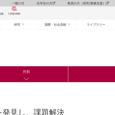
一般の方
在学生の方
教員の方（研究/教務支援）
Language
検索
研究
国際・社会貢献
ライブラリー
月別
を発見し、課題解決