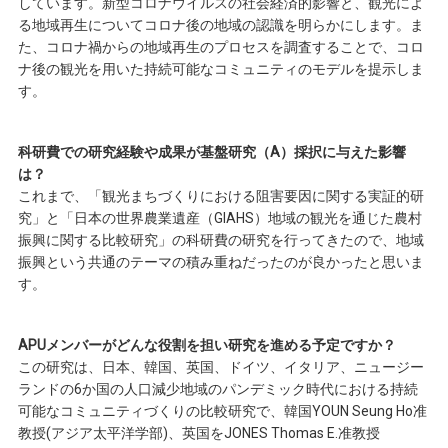
しています。新型コロナウイルスの社会経済的影響と、観光によ
る地域再生についてコロナ後の地域の認識を明らかにします。ま
た、コロナ禍からの地域再生のプロセスを調査することで、コロ
ナ後の観光を用いた持続可能なコミュニティのモデルを提示しま
す。
科研費での研究経験や成果が基盤研究（A）採択に与えた影響
は？
これまで、「観光まちづくりにおける阻害要因に関する実証的研
究」と「日本の世界農業遺産（GIAHS）地域の観光を通じた農村
振興に関する比較研究」の科研費の研究を行ってきたので、地域
振興という共通のテーマの積み重ねだったのが良かったと思いま
す。
APUメンバーがどんな役割を担い研究を進める予定ですか？
この研究は、日本、韓国、英国、ドイツ、イタリア、ニュージー
ランドの6か国の人口減少地域のパンデミック時代における持続
可能なコミュニティづくりの比較研究で、韓国YOUN Seung Ho准
教授(アジア太平洋学部)、英国をJONES Thomas E.准教授