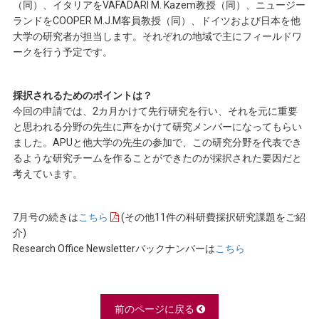
（同）、イタリアをVAFADARI M. Kazem教授（同）、ニュージー
ランドをCOOPER M.J.M客員教授（同）、ドイツおよび日本を他
大学の研究者が担当します。それぞれの地域で主にフィールドワ
ークを行う予定です。
採択されるためのポイントは？
今回の申請では、2カ月かけて先行研究を行い、それを元に重要
と思われる分野の先生に声をかけて研究メンバーになってもらい
ました。APUと他大学の先生の参加で、この研究分野を代表でき
るような研究チームを作ることができたのが採択された要因だと
考えています。
7月号の続きは
こちら
(その他11件の科研費採択研究課題をご紹
介)
Research Office Newsletterバックナンバーは
こちら
前のページに戻る