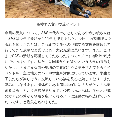
高校での文化交流イベント
今回の受賞について、SASの代表のひとりである中森沙綾さんは
「SASは今年で発足から11年を迎えました。今回、内閣総理大臣
表彰を頂けたことは、これまで学生への地域交流支援を継続して
行ってきた成果だと受けとめ、大変光栄に思います。また、これ
までSASの活動を応援してくださったすべての方々に感謝の気持
ちでいっぱいです。私たちは国際学生が多いという大学の特徴を
活かし、さまざまな国や地域の文化紹介や英語を学んでもらうイ
ベントを、主に地元の小・中学生を対象に行っています。学生と
子供たちが楽しそうに交流している姿を見ると嬉しくなり、また
励みにもなります。団体名にある“Station”には「人がたくさん集
まる場所」という意味があります。今後も私たちは、学生と地域
の方々との繋がりや輪を広げられるように活動の幅を広げていき
たいです」と抱負を述べました。