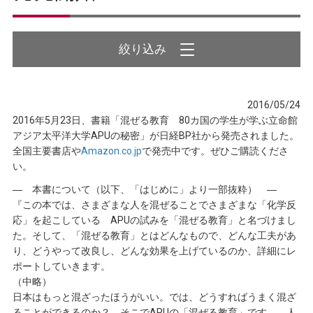
2016/05/24
2016年5月23日、書籍「混ぜる教育 80カ国の学生が学ぶ立命館
アジア太平洋大学APUの秘密」が日経BP社から発売されました。
全国主要書店や
Amazon.co.jp
で発売中です。ぜひご購読くださ
い。
― 本書について（以下、「はじめに」より一部抜粋） ―
『この本では、さまざまな人を混ぜることでさまざまな「化学反
応」を起こしている APUの試みを「混ぜる教育」と名づけまし
た。そして、「混ぜる教育」とはどんなもので、どんな工夫があ
り、どうやって改良し、どんな効果を上げているのか、詳細にレ
ポートしていきます。
（中略）
日本はもっと混ざったほうがいい。では、どうすればうまく混ざ
ることができるのか？ そこでAPUの「混ぜる教育」です。 人