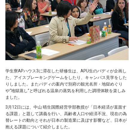
学生寮APハウス3に滞在した研修生は、APU生のバディが企画し
た、アイスブレーキングゲームをしたり、キャンパス見学をした
りしました。またバディの案内で別府の観光名所・地獄めぐり
や“地獄蒸し”と呼ばれる温泉の蒸気を利用した調理体験を楽しみ
ました。
3月12日には、中山 晴生国際経営学部教授が「日本経済が直面す
る課題」と題して講義を行い、高齢者人口や経済不況、現在の為
替レートの動向とそれが日本の製造業に及ぼす影響など、日本が
抱える課題について紹介しました。