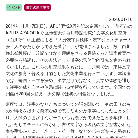
イベント
開学20周年事業
2020/01/16
2019年11月17日(日)、APU開学20周年記念企画として、別府市の
APU PLAZA OITAで 立命館大学白川静記念東洋文字文化研究所
（白川研）の主催による 「大分漢字探検隊・漢字ジェスチャー大
会～人のかたちからできた漢字～」が開催されました。故・白川
静名誉教授は、暗記ではなく理解をさせる系統立った漢字教育の
必要性を強調し、その方法として漢字の形体学的研究を進められ
ていました。これらの研究成果をもとに、白川研では、東洋文字
文化の教育・普及を目的とした文化事業を行っています。本講座
では、毎回テーマを決め、座学だけではなく、見学や体験を通し
て漢字の成り立ちや体系に関わる学習を行っています。全国での
開催は200回を超え、大分県では初の開催となりました。
講座では、漢字のなりたちについての話を聞いて、身の回りのも
のの特徴を捉えて簡潔な線で表したものが漢字になったことを知
り、人間のさまざまなポーズからも漢字ができたことを学びまし
た。そしてチームに分かれ、古代文字から現代の文字が書かれた
表を手掛かりに、「歩・走・並・衆」などのポーズを考え発表し
ました。別府市や大分市から小学生やAPU生ら50人の参加があり