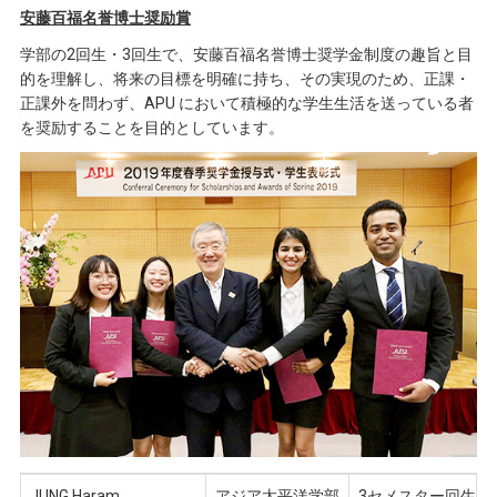
安藤百福名誉博士奨励賞
学部の2回生・3回生で、安藤百福名誉博士奨学金制度の趣旨と目
的を理解し、将来の目標を明確に持ち、その実現のため、正課・
正課外を問わず、APU において積極的な学生生活を送っている者
を奨励することを目的としています。
JUNG Haram
アジア太平洋学部
3セメスター回生