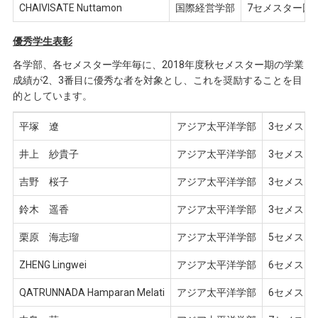
CHAIVISATE Nuttamon
国際経営学部
7セメスター回
優秀学生表彰
各学部、各セメスター学年毎に、2018年度秋セメスター期の学業
成績が2、3番目に優秀な者を対象とし、これを奨励することを目
的としています。
平塚 遼
アジア太平洋学部
3セメスタ
井上 紗貴子
アジア太平洋学部
3セメスタ
吉野 桜子
アジア太平洋学部
3セメスタ
鈴木 遥香
アジア太平洋学部
3セメスタ
栗原 海志瑠
アジア太平洋学部
5セメスタ
ZHENG Lingwei
アジア太平洋学部
6セメスタ
QATRUNNADA Hamparan Melati
アジア太平洋学部
6セメスタ