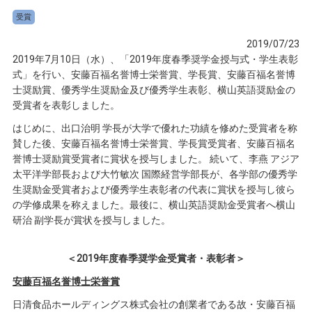
受賞
2019/07/23
2019年7月10日（水）、「2019年度春季奨学金授与式・学生表彰
式」を行い、安藤百福名誉博士栄誉賞、学長賞、安藤百福名誉博
士奨励賞、優秀学生奨励金及び優秀学生表彰、横山英語奨励金の
受賞者を表彰しました。
はじめに、出口治明 学長が大学で優れた功績を修めた受賞者を称
賛した後、安藤百福名誉博士栄誉賞、学長賞受賞者、安藤百福名
誉博士奨励賞受賞者に賞状を授与しました。 続いて、李燕 アジア
太平洋学部長および大竹敏次 国際経営学部長が、各学部の優秀学
生奨励金受賞者および優秀学生表彰者の代表に賞状を授与し彼ら
の学修成果を称えました。最後に、横山英語奨励金受賞者へ横山
研治 副学長が賞状を授与しました。
＜2019年度春季奨学金受賞者・表彰者＞
安藤百福名誉博士栄誉賞
日清食品ホールディングス株式会社の創業者である故・安藤百福