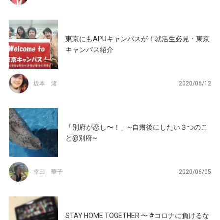
東京にもAPUキャンパスが！就活生必見・東京
キャンパス紹介
坂本 渚
2020/06/12
「別府が恋し〜！」~自粛後にしたい３つのこ
と@別府~
幸田 華子
2020/06/05
STAY HOME TOGETHER 〜 #コロナに負けるな