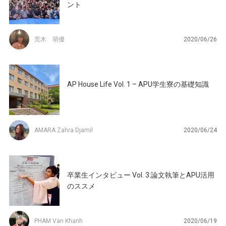
ント
荒木 萌優
2020/06/26
AP House Life Vol. 1 – APU学生寮の基礎知識
AMARA Zahra Djamil
2020/06/24
卒業生インタビュー Vol. 3:論文執筆とAPU活用
のススメ
PHAM Van Khanh
2020/06/19