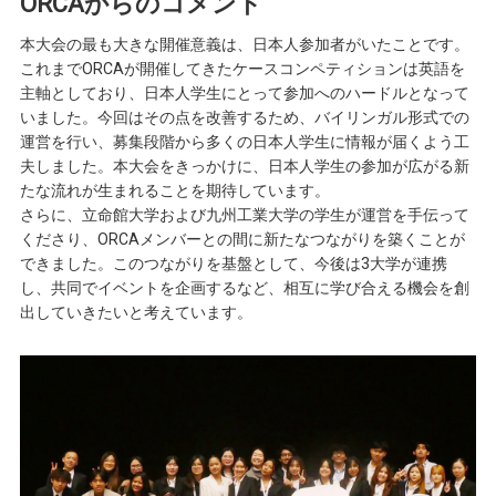
ORCAからのコメント
本大会の最も大きな開催意義は、日本人参加者がいたことです。
これまでORCAが開催してきたケースコンペティションは英語を
主軸としており、日本人学生にとって参加へのハードルとなって
いました。今回はその点を改善するため、バイリンガル形式での
運営を行い、募集段階から多くの日本人学生に情報が届くよう工
夫しました。本大会をきっかけに、日本人学生の参加が広がる新
たな流れが生まれることを期待しています。
さらに、立命館大学および九州工業大学の学生が運営を手伝って
くださり、ORCAメンバーとの間に新たなつながりを築くことが
できました。このつながりを基盤として、今後は3大学が連携
し、共同でイベントを企画するなど、相互に学び合える機会を創
出していきたいと考えています。