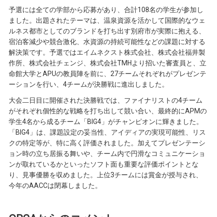
予選には全ての学部から応募があり、合計108名の学生が参加し
ました。出題されたテーマは、温泉資源を活かして国際的なウェ
ルネス都市としてのブランドを打ち出す別府市が実際に抱える、
宿泊客減少や競合激化、水資源の持続可能性などの課題に対する
解決策です。予選ではエイムネクスト株式会社、株式会社福井製
作所、株式会社チェンジ、株式会社TMHより招いた審査員と、立
命館大学とAPUの教員陣を前に、27チームそれぞれがプレゼンテ
ーションを行い、4チームが決勝戦に進出しました。
大会二日目に開催された決勝戦では、ファイナリストの4チーム
がそれぞれ個性的な戦略を打ち出して競い合い、最終的にAPMの
学生4名から成るチーム「BIG4」がチャンピオンに輝きました。
「BIG4」は、課題設定の妥当性、アイディアの実現可能性、リス
クの特定等が、特に高く評価されました。加えてプレゼンテーシ
ョン時の立ち居振る舞いや、チーム内で円滑なコミュニケーショ
ンが取れているかといったソフト面も重要な評価ポイントとな
り、見事優勝を収めました。上位3チームには賞金が授与され、
今年のAACCは閉幕しました。