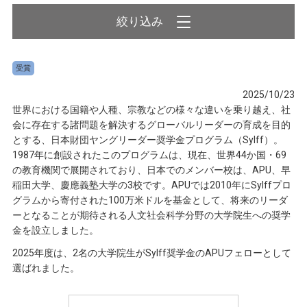
受賞
2025/10/23
世界における国籍や人種、宗教などの様々な違いを乗り越え、社
会に存在する諸問題を解決するグローバルリーダーの育成を目的
とする、日本財団ヤングリーダー奨学金プログラム（Sylff）。
1987年に創設されたこのプログラムは、現在、世界44か国・69
の教育機関で展開されており、日本でのメンバー校は、APU、早
稲田大学、慶應義塾大学の3校です。APUでは2010年にSylffプロ
グラムから寄付された100万米ドルを基金として、将来のリーダ
ーとなることが期待される人文社会科学分野の大学院生への奨学
金を設立しました。
2025年度は、2名の大学院生がSylff奨学金のAPUフェローとして
選ばれました。