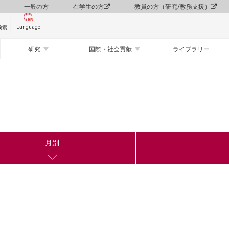
一般の方
在学生の方
教員の方（研究/教務支援）
Language
検索
研究
国際・社会貢献
ライブラリー
月別