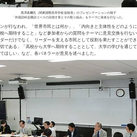
黒澤眞爾氏（関東国際高等学校 副校長）のプレゼンテーションの様子
「外国語科近隣語コースの目指す形とその取り組み」をテーマに発表を行なった。
ンが行なわれ、「世界市民とは何か」、「内向きと主体性をどのように
校へ期待すること」など参加者からの質問をテーマに意見交換を行ない
ダーだけでなく、リーダーを支える市民として役割を果たすことができ
切である」「高校から大学へ期待することとして、大学の学びを通じて
てほしい」など、各パネラーが意見を述べました。