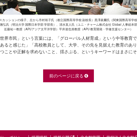
スカッションの様子、左から市村裕子氏（都立国際高等学校 副校長）黒澤眞爾氏（関東国際高等学校
雅弘氏（明治大学 国際日本学部 学部長）、清水直人氏（ユニ・チャーム株式会社 Global 人事総本
近藤祐一教授（APUアジア太平洋学部）平井達也准教授（APU 教育開発・学修支援センター）
世界市民」という言葉には、「グローバル人材育成」という中等教育で
あると感じた」「高校教員として、大学、その先を見据えた教育のあり
つことや正解を求めないこと、揺さぶる、というキーワードはまさにそ
前のページに戻る