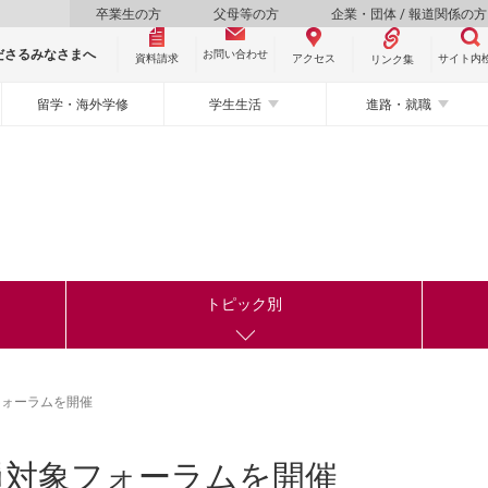
卒業生の方
父母等の方
企業・団体 / 報道関係の方
ださるみなさまへ
お問い合わせ
資料請求
サイト内
アクセス
リンク集
留学・海外学修
学生生活
進路・就職
トピック別
フォーラムを開催
員対象フォーラムを開催