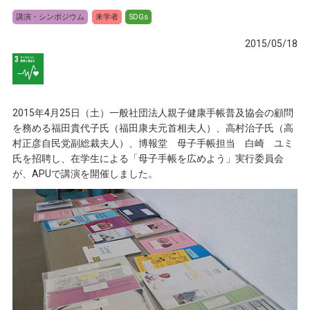
講演・シンポジウム
来学者
SDGs
2015/05/18
2015年4月25日（土）一般社団法人親子健康手帳普及協会の顧問
を務める福田貴代子氏（福田康夫元首相夫人）、高村治子氏（高
村正彦自民党副総裁夫人）、博報堂 母子手帳担当 白崎 ユミ
氏を招聘し、在学生による「母子手帳を広めよう」実行委員会
が、APUで講演を開催しました。