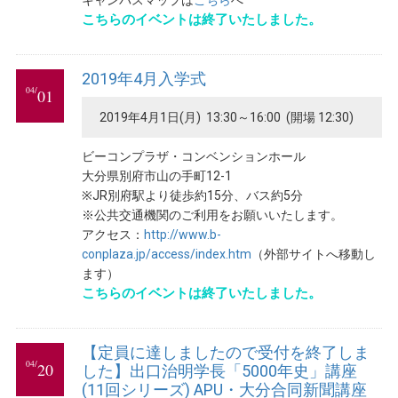
キャンパスマップは
こちら
へ
こちらのイベントは終了いたしました。
2019年4月入学式
04/
01
2019年4月1日(月) 13:30～16:00 (開場 12:30)
ビーコンプラザ・コンベンションホール
大分県別府市山の手町12-1
※JR別府駅より徒歩約15分、バス約5分
※公共交通機関のご利用をお願いいたします。
アクセス：
http://www.b-
conplaza.jp/access/index.htm
（外部サイトへ移動し
ます）
こちらのイベントは終了いたしました。
【定員に達しましたので受付を終了しま
04/
20
した】出口治明学長「5000年史」講座
(11回シリーズ) APU・大分合同新聞講座