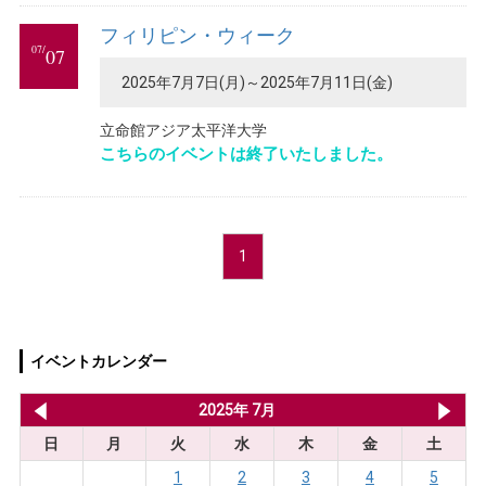
フィリピン・ウィーク
07/
07
2025年7月7日(月)～2025年7月11日(金)
立命館アジア太平洋大学
こちらのイベントは終了いたしました。
1
イベントカレンダー
2025年 6月
2025年 7月
20
日
月
火
水
木
金
土
1
2
3
4
5