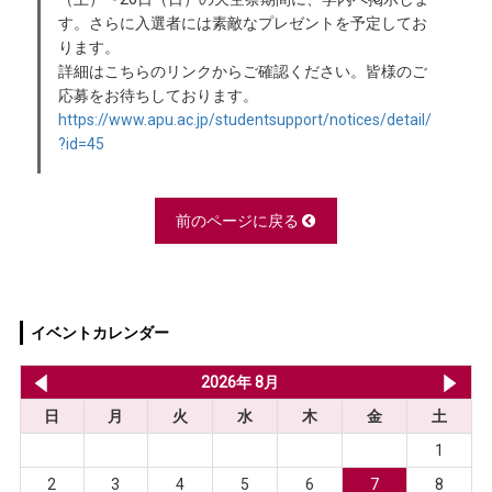
す。さらに入選者には素敵なプレゼントを予定してお
ります。
詳細はこちらのリンクからご確認ください。皆様のご
応募をお待ちしております。
https://www.apu.ac.jp/studentsupport/notices/detail/
?id=45
前のページに戻る
イベントカレンダー
2026年 7月
2026年 8月
20
日
月
火
水
木
金
土
1
2
3
4
5
6
7
8