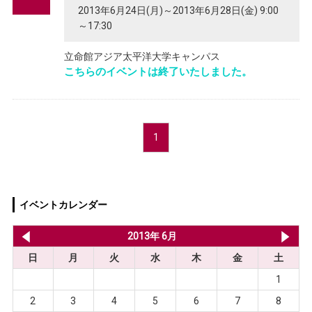
2013年6月24日(月)～2013年6月28日(金) 9:00
～17:30
立命館アジア太平洋大学キャンパス
こちらのイベントは終了いたしました。
1
イベントカレンダー
2013年 5月
2013年 6月
20
日
月
火
水
木
金
土
1
2
3
4
5
6
7
8