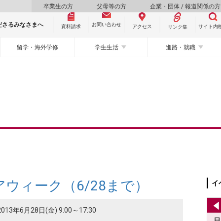
卒業生の方
父母等の方
企業・団体 / 報道関係の方
ださるみなさまへ
お問い合わせ
資料請求
サイト内
アクセス
リンク集
留学・海外学修
学生生活
進路・就職
ウィーク（6/28まで）
イ
13年6月28日(金) 9:00～17:30
日