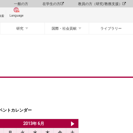
一般の方
在学生の方
教員の方（研究/教務支援）
Language
検索
研究
国際・社会貢献
ライブラリー
ベントカレンダー
2013年 5月
2013年 6月
2013年 7月
月
火
水
木
金
土