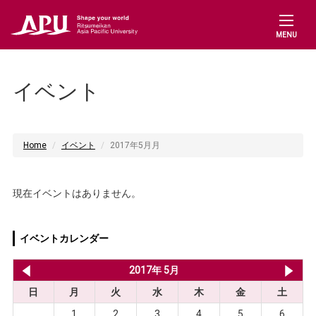
MENU
イベント
Home
イベント
2017年5月月
現在イベントはありません。
イベントカレンダー
2017年 4月
2017年 5月
20
日
月
火
水
木
金
土
1
2
3
4
5
6