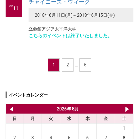
チャイニーズ・ウィーク
06/
11
2018年6月11日(月)～2018年6月15日(金)
立命館アジア太平洋大学
こちらのイベントは終了いたしました。
1
2
…
5
イベントカレンダー
2026年 7月
2026年 8月
20
日
月
火
水
木
金
土
1
2
3
4
5
6
7
8