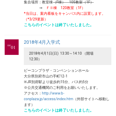
集合場所：教室棟
（F棟） 105教室（1F）
⇒
ＦⅡ棟 120教室（1F）
*当日は、案内看板をキャンパス内に設置します。
（*3/29更新）
こちらのイベントは終了いたしました。
2018年4月入学式
04/
01
2018年4月1日(日) 13:30～14:10 （開場
12:30）
ビーコンプラザ・コンベンションホール
大分県別府市山の手町12-1
※JR別府駅より徒歩約15分、バス約5分
※公共交通機関のご利用をお願いいたします。
アクセス：
http://www.b-
conplaza.jp/access/index.htm
（外部サイトへ移動し
ます）
こちらのイベントは終了いたしました。