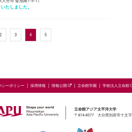
分市 金池南1-5-1）
了いたしました。
2
3
4
5
バシーポリシー
採用情報
情報公開
立命館学園
学校法人立命館
立命館アジア太平洋大学
〒874-8577 大分県別府市十文字