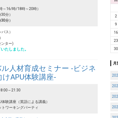
時～16/時/18時～20時）
時30分）
2
時30分）
9
ンパス）
1
）
2
センター)
3
了いたしました。
月
バル人材育成セミナー -ビジネ
けAPU体験講座-
20
20
8:00～21:30
20
APU体験講座（英語による講義）
20
 ネットワーキングパーティ
20