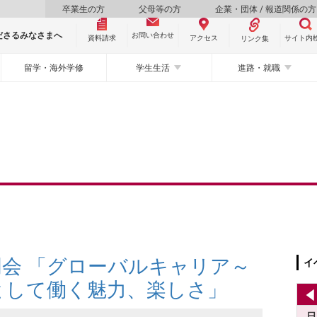
卒業生の方
父母等の方
企業・団体 / 報道関係の方
ださるみなさまへ
お問い合わせ
資料請求
サイト内
アクセス
リンク集
留学・海外学修
学生生活
進路・就職
明会 「グローバルキャリア～
イ
として働く魅力、楽しさ」
日