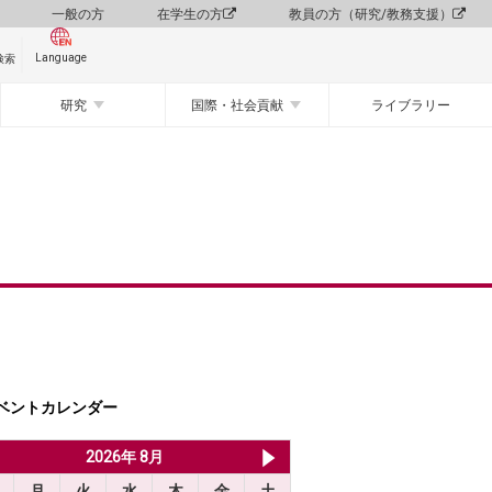
一般の方
在学生の方
教員の方（研究/教務支援）
Language
検索
研究
国際・社会貢献
ライブラリー
ベントカレンダー
2026年 7月
2026年 8月
2026年 9月
月
火
水
木
金
土