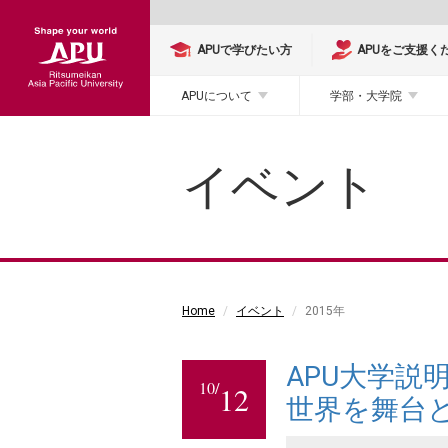
APUで学びたい方
APUをご支援く
APUについて
学部・大学院
イベント
Home
イベント
2015年
APU大学説
10/
12
世界を舞台