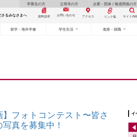
卒業生の方
父母等の方
企業・団体 / 報道関係の方
ださるみなさまへ
お問い合わせ
資料請求
サイト内
アクセス
リンク集
留学・海外学修
学生生活
進路・就職
企画】フォトコンテスト〜皆さ
イ
の写真を募集中！
日