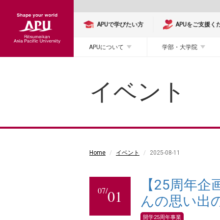
APUで学びたい方
APUをご支援く
APUについて
学部・大学院
イベント
Home
イベント
2025-08-11
【25周年
07/
01
んの思い出
開学25周年事業