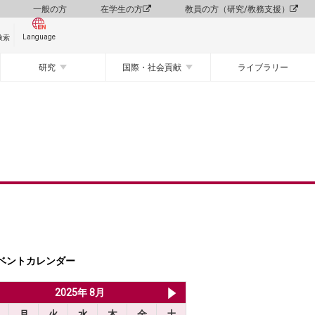
一般の方
在学生の方
教員の方（研究/教務支援）
Language
検索
研究
国際・社会貢献
ライブラリー
ベントカレンダー
2025年 7月
2025年 8月
2025年 9月
月
火
水
木
金
土