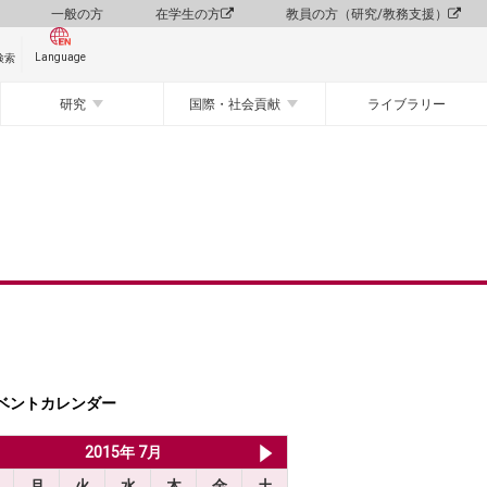
一般の方
在学生の方
教員の方（研究/教務支援）
Language
検索
研究
国際・社会貢献
ライブラリー
ベントカレンダー
2015年 6月
2015年 7月
2015年 8月
月
火
水
木
金
土