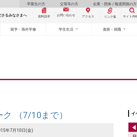
卒業生の方
父母等の方
企業・団体 / 報道関係の方
ださるみなさまへ
お問い合わせ
資料請求
サイト内
アクセス
リンク集
留学・海外学修
学生生活
進路・就職
ク （7/10まで）
イ
015年7月10日(金)
日