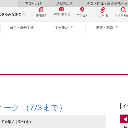
卒業生の方
父母等の方
企業・団体 / 報道関係の方
ださるみなさまへ
お問い合わせ
資料請求
サイト内
アクセス
リンク集
留学・海外学修
学生生活
進路・就職
ーク （7/3まで）
イ
2015年7月3日(金)
日