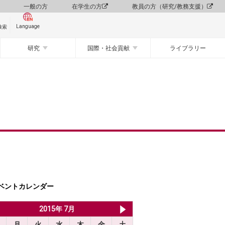
一般の方
在学生の方
教員の方（研究/教務支援）
Language
検索
研究
国際・社会貢献
ライブラリー
ベントカレンダー
2015年 6月
2015年 7月
2015年 8月
月
火
水
木
金
土