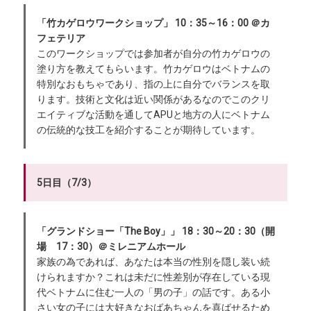
「竹カゲロウワークショップ」 10：35～16：00 ＠カ
フェテリア
このワークショップでは参加者が自分の竹カゲロウの
塗り方を教えてもらいます。竹カゲロウはベトナムの
特別なおもちゃであり、指の上に自分でバランスを取
ります。技術と文化は近い関係があるなのでこのクリ
エイティブな活動を通してAPUと地方の人にベトナム
の伝統的な技工を紹介することが期待しています。
5日目（7/3）
「グランドショー「The Boy」」 18：30～20：30（開
場 17：30）＠ミレニアムホール
家族の為であれば、あなたは本当の性別を隠し装い続
けられますか？これは未だに性差別が存在している現
代ベトナムに住む一人の「男の子」の話です。ある小
さい女の子には大好きなおばあちゃんを喜ばせるため