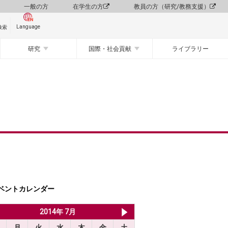
一般の方
在学生の方
教員の方（研究/教務支援）
Language
検索
研究
国際・社会貢献
ライブラリー
ベントカレンダー
2014年 6月
2014年 7月
2014年 8月
月
火
水
木
金
土