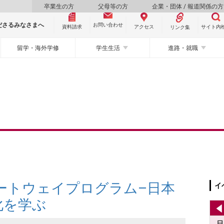
卒業生の方
父母等の方
企業・団体 / 報道関係の方
ださるみなさまへ
お問い合わせ
資料請求
サイト内
アクセス
リンク集
留学・海外学修
学生生活
進路・就職
ゲートウェイプログラム–日本
イ
化を学ぶ
日