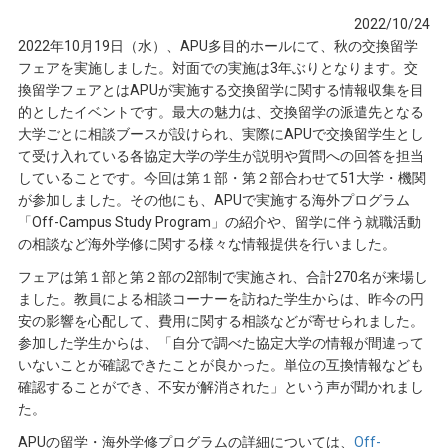
2022/10/24
2022年10月19日（水）、APU多目的ホールにて、秋の交換留学
フェアを実施しました。対面での実施は3年ぶりとなります。交
換留学フェアとはAPUが実施する交換留学に関する情報収集を目
的としたイベントです。最大の魅力は、交換留学の派遣先となる
大学ごとに相談ブースが設けられ、実際にAPUで交換留学生とし
て受け入れている各協定大学の学生が説明や質問への回答を担当
していることです。今回は第１部・第２部合わせて51大学・機関
が参加しました。その他にも、APUで実施する海外プログラム
「Off-Campus Study Program」の紹介や、留学に伴う就職活動
の相談など海外学修に関する様々な情報提供を行いました。
フェアは第１部と第２部の2部制で実施され、合計270名が来場し
ました。教員による相談コーナーを訪ねた学生からは、昨今の円
安の影響を心配して、費用に関する相談などが寄せられました。
参加した学生からは、「自分で調べた協定大学の情報が間違って
いないことが確認できたことが良かった。単位の互換情報なども
確認することができ、不安が解消された」という声が聞かれまし
た。
APUの留学・海外学修プログラムの詳細については、
Off-