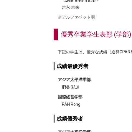
TANIA Amina Akter
吉永 未来
※アルファベット順
優秀卒業学生表彰 (学部)
下記の学生は、優秀な成績（通算GPA3
成績最優秀者
アジア太平洋学部
椚谷 彩加
国際経営学部
PAN Rong
成績優秀者