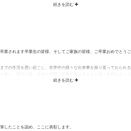
す。また、地域に開かれた大学として、小中学校での異文化理解や英語
化にお力添えをいただいています。ラグビーワールドカップ2019™日
加されるなど、積極的に取り組んでいただき、大きな力となってくれまし
域に根ざしたこのAPUに入学され、約90もの国や地域の学生が学ぶ多
るため、様々なことを学んできました。卒業後も、これまで培った知識
太平洋地域の発展に大きく貢献していただくことを期待しています。
分をいつまでも愛し、国と国、地域と地域、人と人、そして大分と世界
卒業されます卒業生の皆様、そしてご家族の皆様、ご卒業おめでとうご
のご活躍と立命館アジア太平洋大学の更なるご発展を祈念し、お祝いの
までの生活を思い起こし、在学中の様々な出来事を振り返っておられる
が集い、国や人種、文化や習慣、宗教や考え方などが違う多様な人々が
まった仲間とともに育んだ友情、何かを成し遂げた喜びや若さ故の失敗
ます。また、地元のお祭りや国際交流活動などの様々なイベントを通し
。
へ羽ばたき、ご活躍されることを心から願っております。
防止のため、やむなく今回の学位授与式を中止する決断をされた学長や
に帰ってきてもらうことを目的に、昨年度から開催しております『市民
筆したことを認め、ここに表彰します。
ージパフォーマンスやボランティアでご参加いただく予定だった方、当