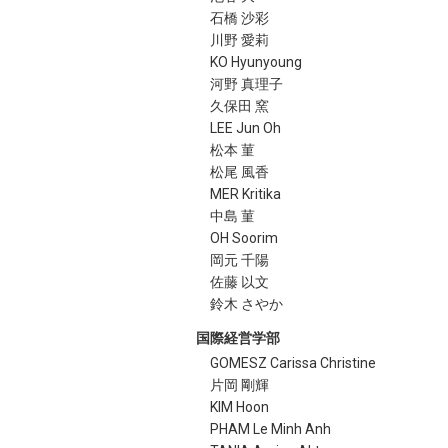
石橋 沙彩
川野 愛莉
KO Hyunyoung
河野 真理子
久保田 窯
LEE Jun Oh
松本 菫
松尾 風香
MER Kritika
中島 菫
OH Soorim
岡元 千陽
佐藤 以文
鈴木 さやか
国際経営学部
GOMESZ Carissa Christine
片岡 剛輝
KIM Hoon
PHAM Le Minh Anh