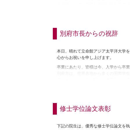
る大学として、本県が全国に誇る存在で
参加を通じて、本県の国際化や地域活性
アとして約120名の学生の皆さんが参
皆さんは、グローバルでありながらも地
別府市長からの祝辞
平洋地域の未来創造に貢献する人材とな
し、それぞれの分野で活躍され、アジア
結びに、多くの思い出が詰まったこの大
本日、晴れて立命館アジア太平洋大学を
願い申し上げるとともに、皆さんの今後
心からお祝いを申し上げます。
卒業にあたり、皆様は今、入学から卒業
別府市は、世界各地から多くの国際学生
てきました。この別府で、世界中から集
きっと皆様の胸に末永く残ることと思い
は、かけがえのない市の宝でもあります
これらの経験や絆を糧に、明日から世界
修士学位論文表彰
一方で、新型コロナウィルスの感染拡大
いであったことと拝察いたします。
別府市でも、卒業生に1年に1度別府市
下記の院生は、優秀な修士学位論文を執
たしました。今回の卒業生の中にもステ