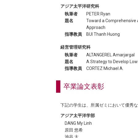
くいらっしゃるでしょうが、この状況が
アジア太平洋研究科
執筆者
PETER Ryan
これからの皆様の輝かしいご活躍を心か
題名
Toward a Comprehensive A
Approach
指導教員
BUI Thanh Huong
経営管理研究科
執筆者
ALTANGEREL Amarjargal
題名
A Strategy to Develop Lowe
指導教員
CORTEZ Michael A.
卒業論文表彰
下記の学生は、所属ゼミにおいて優秀な
アジア太平洋学部
DANG My Linh
原田 悠希
池谷 大