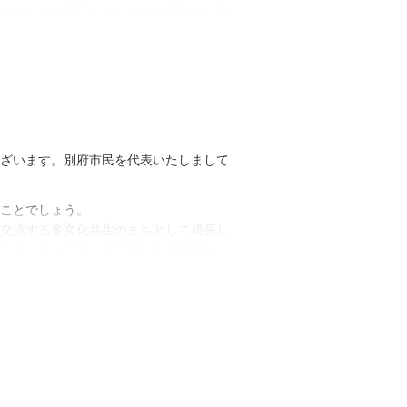
学習への支援、あるいは地域の行事への
本大会大分開催では、大会公式ボランティ
た。
文化が共生するキャンパスで、アジア太
や経験、人的ネットワークを存分に発揮
を結ぶ架け橋となっていただくことをお
ざいます。別府市民を代表いたしまして
あいさつとします。
2020年3月13日
ことでしょう。
大分県知事 広瀬 勝貞
交流する多文化共生のまちとして成長し
など、様々な思い出で彩られた時間は、
て築かれた皆様と私たち市民との熱い絆
学校関係者の方々については、断腸の思
・学生大同窓会』につきまして延期とい
日のイベントを楽しみにしていた方も多