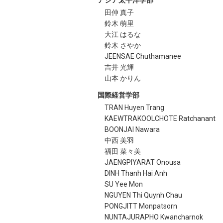
アジア太平洋学部
田仲 真子
鈴木 萌里
大江 はるな
鈴木 さやか
JEENSAE Chuthamanee
吉井 光輝
山本 かりん
国際経営学部
TRAN Huyen Trang
KAEWTRAKOOLCHOTE Ratchanant
BOONJAI Nawara
中西 美羽
福田 菜々美
JAENGPIYARAT Onousa
DINH Thanh Hai Anh
SU Yee Mon
NGUYEN Thi Quynh Chau
PONGJITT Monpatsorn
NUNTAJURAPHO Kwancharnok