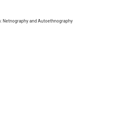
を期待しております。
祝いの言葉といたします。
rs: Netnography and Autoethnography
2020年3月13日
別府市長 長野 恭紘