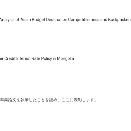
好転した暁には『第2のふるさと』別府にまた帰ってきていただくこと
ら祈念しますとともに、また別府でお会いできること期待申し上げ、お
nalysis of Asian Budget Destination Competitiveness and Backpacke
r Credit Interest Rate Policy in Mongolia
卒業論文を執筆したことを認め、ここに表彰します。