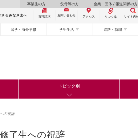
卒業生の方
父母等の方
企業・団体 / 報道関係の方
ださるみなさまへ
お問い合わせ
資料請求
サイト内
アクセス
リンク集
留学・海外学修
学生生活
進路・就職
トピック別
生への祝辞
・修了生への祝辞