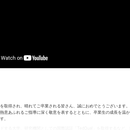
を取得され、晴れてご卒業される皆さん、誠におめでとうございます。
熱意あふれるご指導に深く敬意を表するとともに、卒業生の成長を温か
す。
ドする大学、研究機関としての国際認証「TedQual」を取得するなど