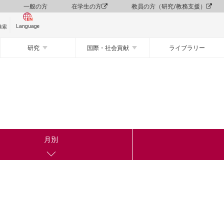
一般の方
在学生の方
教員の方（研究/教務支援）
Language
検索
研究
国際・社会貢献
ライブラリー
月別