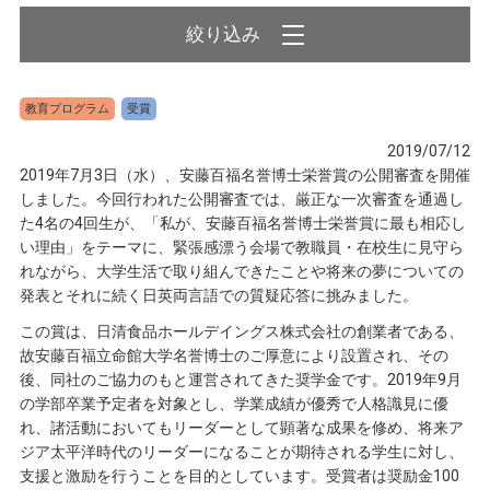
教育プログラム
受賞
2019/07/12
2019年7月3日（水）、安藤百福名誉博士栄誉賞の公開審査を開催
しました。今回行われた公開審査では、厳正な一次審査を通過し
た4名の4回生が、「私が、安藤百福名誉博士栄誉賞に最も相応し
い理由」をテーマに、緊張感漂う会場で教職員・在校生に見守ら
れながら、大学生活で取り組んできたことや将来の夢についての
発表とそれに続く日英両言語での質疑応答に挑みました。
この賞は、日清食品ホールデイングス株式会社の創業者である、
故安藤百福立命館大学名誉博士のご厚意により設置され、その
後、同社のご協力のもと運営されてきた奨学金です。2019年9月
の学部卒業予定者を対象とし、学業成績が優秀で人格識見に優
れ、諸活動においてもリーダーとして顕著な成果を修め、将来ア
ジア太平洋時代のリーダーになることが期待される学生に対し、
支援と激励を行うことを目的としています。受賞者は奨励金100