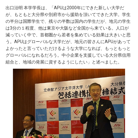
出口治明 本学学長は、「APUは2000年にできた新しい大学だ
が、もともと大分県や別府市から援助を頂いてできた大学。学生
の半分は国際学生で、残りの半数は国内の学生だが、地元の学生
は3分の１程度、他は東京や大阪など全国から来ている。人口が
減っていく中で、首都圏から若者を集めている効果は大きいと思
う。APUはグローバルな大学だが、地元の皆さんにAPUがあって
よかったと言っていただけるような大学になれば、もっともっと
グローバルになれるだろう。中小企業を支援している大分県信用
組合と、地域の発展に資するようにしたい」と述べました。