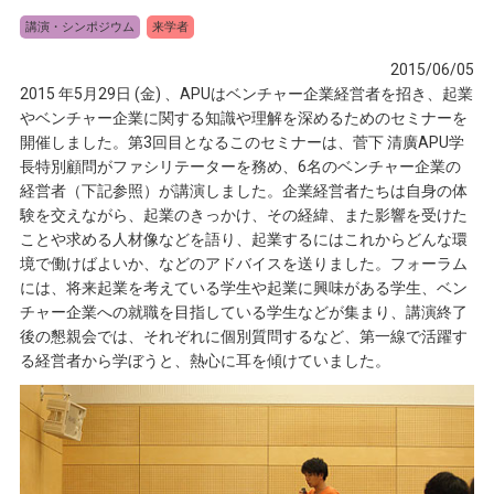
講演・シンポジウム
来学者
2015/06/05
2015 年5月29日 (金) 、APUはベンチャー企業経営者を招き、起業
やベンチャー企業に関する知識や理解を深めるためのセミナーを
開催しました。第3回目となるこのセミナーは、菅下 清廣APU学
長特別顧問がファシリテーターを務め、6名のベンチャー企業の
経営者（下記参照）が講演しました。企業経営者たちは自身の体
験を交えながら、起業のきっかけ、その経緯、また影響を受けた
ことや求める人材像などを語り、起業するにはこれからどんな環
境で働けばよいか、などのアドバイスを送りました。フォーラム
には、将来起業を考えている学生や起業に興味がある学生、ベン
チャー企業への就職を目指している学生などが集まり、講演終了
後の懇親会では、それぞれに個別質問するなど、第一線で活躍す
る経営者から学ぼうと、熱心に耳を傾けていました。