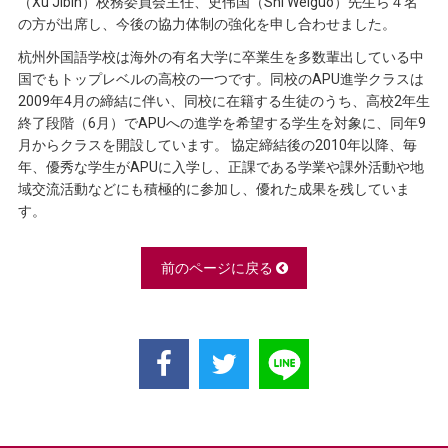
（Xu Jibin）校務委員会主任、史伟国（Shi Weiguo）先生ら４名
の方が出席し、今後の協力体制の強化を申し合わせました。
杭州外国語学校は海外の有名大学に卒業生を多数輩出している中
国でもトップレベルの高校の一つです。同校のAPU進学クラスは
2009年4月の締結に伴い、同校に在籍する生徒のうち、高校2年生
終了段階（6月）でAPUへの進学を希望する学生を対象に、同年9
月からクラスを開設しています。 協定締結後の2010年以降、毎
年、優秀な学生がAPUに入学し、正課である学業や課外活動や地
域交流活動などにも積極的に参加し、優れた成果を残していま
す。
前のページに戻る