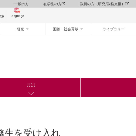
一般の方
在学生の方
教員の方（研究/教務支援）
Language
検索
研究
国際・社会貢献
ライブラリー
月別
修生を受け入れ