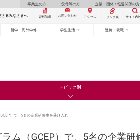
卒業生の方
父母等の方
企業・団体 / 報道関係の方
ださるみなさまへ
お問い合わせ
資料請求
サイト内
アクセス
リンク集
留学・海外学修
学生生活
進路・就職
トピック別
GCEP）で、5名の企業研修生を受け入れ
ラム（GCEP）で、5名の企業研