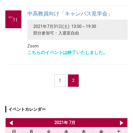
中高教員向け「キャンパス見学会」
07/
31
2021年7月31日(土) 13:00～19:30
部分参加可・入退室自由
Zoom
こちらのイベントは終了いたしました。
1
2
イベントカレンダー
2021年 6月
2021年 7月
20
日
月
火
水
木
金
土